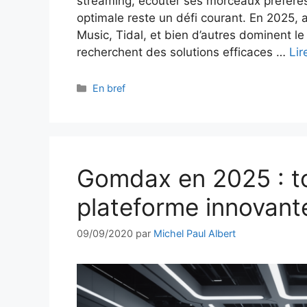
streaming, écouter ses morceaux préférés
optimale reste un défi courant. En 2025, 
Music, Tidal, et bien d’autres dominent 
recherchent des solutions efficaces …
Lir
Catégories
En bref
Gomdax en 2025 : to
plateforme innovant
09/09/2020
par
Michel Paul Albert