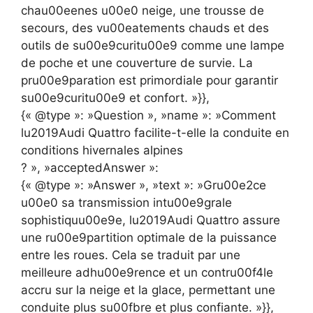
chau00eenes u00e0 neige, une trousse de
secours, des vu00eatements chauds et des
outils de su00e9curitu00e9 comme une lampe
de poche et une couverture de survie. La
pru00e9paration est primordiale pour garantir
su00e9curitu00e9 et confort. »}},
{« @type »: »Question », »name »: »Comment
lu2019Audi Quattro facilite-t-elle la conduite en
conditions hivernales alpines
? », »acceptedAnswer »:
{« @type »: »Answer », »text »: »Gru00e2ce
u00e0 sa transmission intu00e9grale
sophistiquu00e9e, lu2019Audi Quattro assure
une ru00e9partition optimale de la puissance
entre les roues. Cela se traduit par une
meilleure adhu00e9rence et un contru00f4le
accru sur la neige et la glace, permettant une
conduite plus su00fbre et plus confiante. »}},