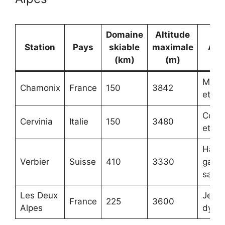
Domaine
Altitude
Station
Pays
skiable
maximale
Amb
(km)
(m)
Mont
Chamonix
France
150
3842
et in
Cosmo
Cervinia
Italie
150
3480
et sp
Haut
Verbier
Suisse
410
3330
gamm
sauv
Les Deux
Jeune
France
225
3600
Alpes
dyna