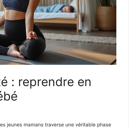
té : reprendre en
ébé
 des jeunes mamans traverse une véritable phase